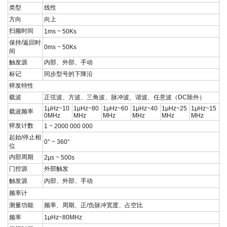
类型
线性
方向
向上
扫频时间
1ms ~ 50Ks
保持
/
返回时
0ms ~ 50Ks
间
触发源
内部、外部、手动
标记
同步型号的下降沿
猝发特性
载波
正弦波、方波、三角波、脉冲波、谐波、任意波（
DC
除外）
1μHz~10
1μHz~80
1μHz~60
1μHz~40
1μHz~25
1μHz~15
载波频率
0MHz
MHz
MHz
MHz
MHz
MHz
猝发计数
1 ~ 2000 000 000
起始
/
停止相
0° ~ 360°
位
内部周期
2μs ~ 500s
门控源
外部触发
触发源
内部、外部、手动
频率计
测量功能
频率、周期、正
/
负脉冲宽度、占空比
频率
1μHz~80MHz