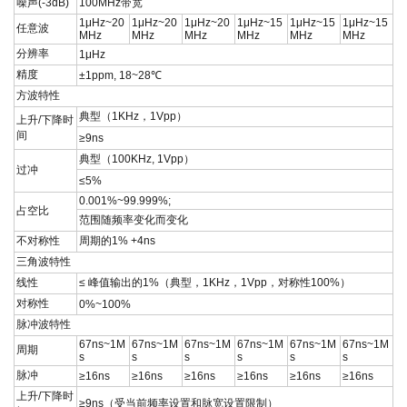
噪声
(-3dB)
100MHz
带宽
1μHz~20
1μHz~20
1μHz~20
1μHz~15
1μHz~15
1μHz~15
任意波
MHz
MHz
MHz
MHz
MHz
MHz
分辨率
1μHz
精度
±1ppm, 18~28
℃
方波特性
典型（
1KHz
，
1Vpp
）
上升
/
下降时
间
≥
9ns
典型（
100KHz, 1Vpp
）
过冲
≤
5%
0.001%~99.999%;
占空比
范围随频率变化而变化
不对称性
周期的
1% +4ns
三角波特性
线性
≤
峰值输出的
1%
（典型，
1KHz
，
1Vpp
，对称性
100%
）
对称性
0%~100%
脉冲波特性
67ns~1M
67ns~1M
67ns~1M
67ns~1M
67ns~1M
67ns~1M
周期
s
s
s
s
s
s
脉冲
≥16ns
≥16ns
≥16ns
≥16ns
≥16ns
≥16ns
上升
/
下降时
≥9ns
（受当前频率设置和脉宽设置限制）