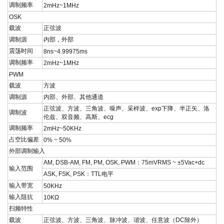
调制频率
2mHz~1MHz
OSK
载波
正弦波
调制源
内部，外部
震荡时间
8ns~4.99975ms
调制频率
2mHz~1MHz
PWM
载波
方波
调制源
内部、外部、其他通道
正弦波、方波、三角波、噪声、采样波、exp下降、半正矢、洛
调制波
伦兹、双音频、高斯、ecg
调制频率
2mHz~50KHz
占空比偏差
0% ~ 50%
外部调制输入
AM, DSB-AM, FM, PM, OSK, PWM
：
75mVRMS ~ ±5Vac+dc
输入范围
ASK, FSK, PSK
：
TTL
电平
输入带宽
50KHz
输入阻抗
10KΩ
扫频特性
载波
正弦波、方波、三角波、脉冲波、谐波、任意波（
DC
除外）