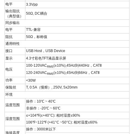
电平
3.3Vpp
输出阻抗
50Ω, DC
耦合
（典型值）
同步输出
电平
TTL-
兼容
阻抗
50Ω
，标称值
通用特性
接口
USB Host
，
USB Device
显示
4.3
寸彩色
TFT
液晶显示屏
100-120VAC
(±10%),45Hz
到
440Hz
，
CAT
Ⅱ
RMS
电压
120-240VAC
(±10%),45Hz
到
66Hz
，
CAT
Ⅱ
RMS
功率
<30W
保险丝
T, 0.5A
（慢熔）
, 250V, 5x20mm
环境
操作：
10
℃
~ 40
℃
温度范围
非操作：
-20
℃
~ 60
℃
≤+104
℉
(≤+40°C):
相对湿度
≤90%
湿度范围
106
℉
~122
℉
(+41°C ~50°C):
相对湿度
≤60%
操作：
3000
米以下
海拔高度