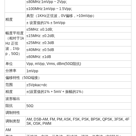
≤
80MHz:1mVpp ~ 2Vpp;
≤
100MHz:1mVpp ~ 1.5Vpp;
典型（
1KHz
正弦波，
0V
偏移，
>10mVpp
）
精度
±
设置值的
1% ± 5mVpp
≤
5MHz: ±0.1dB;
幅度平坦度
≤
15MHz: ±0.2dB;
（相对于
1k
≤
25MHz: ±0.3dB
Hz
正弦
波，
1Vp
≤
40MHz: ±0.5dB
p
，
50Ω
）
≤
60MHz: ±1dB
单位
Vpp, mVpp, Vrms, dBm(50
Ω阻抗
)
分辨率
1mVpp
偏移特性（
50Ω
端接）
范围
±
5Vpkac+dc
精度
±(
设置值的
1% + 5mV +
振幅的
1%
）
波形输出
阻抗
50Ω
调制特性
AM, DSB-AM, FM, PM, ASK, FSK, PSK, BPSK, QPSK, 3FSK, 4F
调制类型
SK, OSK, PWM
AM