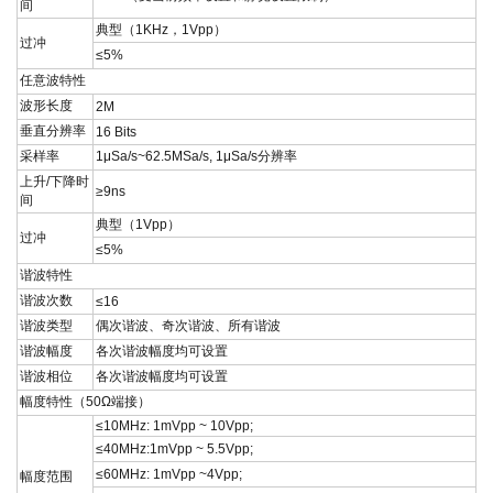
间
典型（
1KHz
，
1Vpp
）
过冲
≤
5%
任意波特性
波形长度
2M
垂直分辨率
16 Bits
采样率
1μSa/s~62.5MSa/s, 1μSa/s分辨率
上升
/
下降时
≥9ns
间
典型（
1Vpp
）
过冲
≤
5%
谐波特性
谐波次数
≤16
谐波类型
偶次谐波、奇次谐波、所有谐波
谐波幅度
各次谐波幅度均可设置
谐波相位
各次谐波幅度均可设置
幅度特性（
50Ω
端接）
≤
10MHz: 1mVpp ~ 10Vpp;
≤40
MHz:1mVpp ~ 5.5Vpp;
≤
60MHz: 1mVpp ~4Vpp;
幅度范围