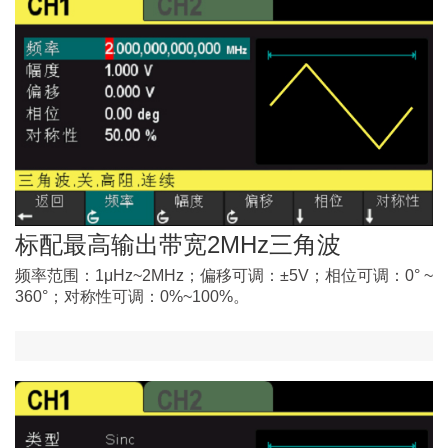
标配最高输出带宽2MHz三角波
频率范围：1μHz~2MHz；偏移可调：±5V；相位可调：0° ~
360°；对称性可调：0%~100%。