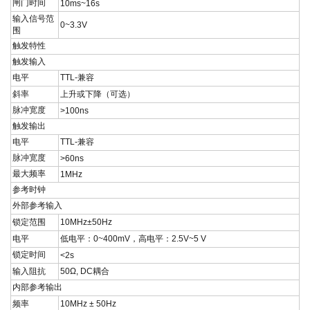
闸门时间
10ms~16s
输入信号范
0~3.3V
围
触发特性
触发输入
电平
TTL-
兼容
斜率
上升或下降（可选）
脉冲宽度
>100ns
触发输出
电平
TTL-
兼容
脉冲宽度
>60ns
最大频率
1MHz
参考时钟
外部参考输入
锁定范围
10MHz±50Hz
电平
低电平：
0~400mV
，高电平：
2.5V~5 V
锁定时间
<2s
输入阻抗
50Ω, DC
耦合
内部参考输出
频率
10MHz ± 50Hz