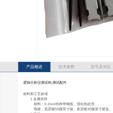
产品概述
技术参数
型号及对比
逻辑分析仪测试钩,测试配件.
材料和工艺标准
1.金属夹钳
材料：0.2mm特种琴钢线，强化热处理。
电镀：底层镀50微英寸镍，表层镀30微英寸硬金。