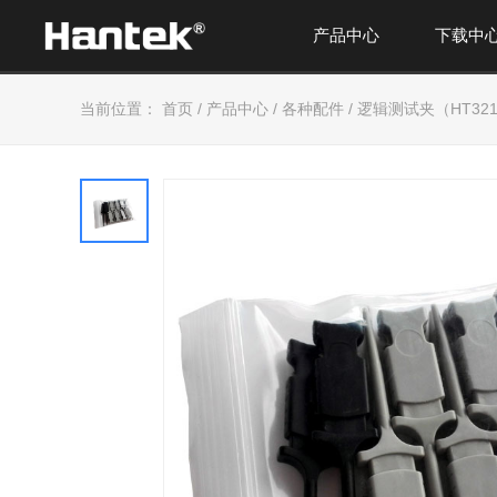
产品中心
下载中
当前位置：
首页
/
产品中心
/
各种配件
/
逻辑测试夹（HT32