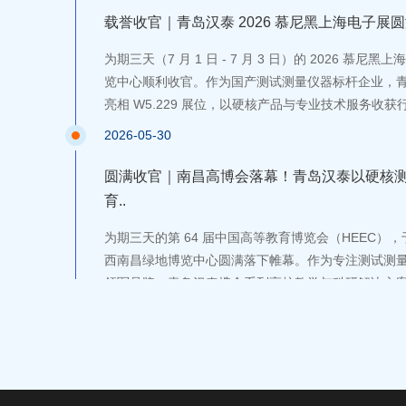
体，兼顾实验室研发调试与产线批量检测，为电力电
载誉收官｜青岛汉泰 2026 慕尼黑上海电子展
测试解决方案。
为期三天（7 月 1 日 - 7 月 3 日）的 2026 慕
览中心顺利收官。作为国产测试测量仪器标杆企业，
亮相 W5.229 展位，以硬核产品与专业技术服务收
满达成品牌交流、商务对接、技术研讨多重目标。
2026-05-30
圆满收官｜南昌高博会落幕！青岛汉泰以硬核
育..
为期三天的第 64 届中国高等教育博览会（HEEC），于 20
西南昌绿地博览中心圆满落下帷幕。作为专注测试测
领军品牌，青岛汉泰携全系列高校教学与科研解决方案亮相 
位，与全国教育工作者、科研伙伴共探产教融合新路
教育强国建设注入汉泰力量。