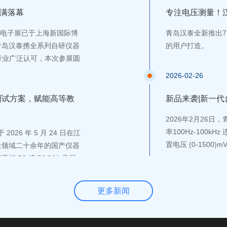
子行业提供高性价比国产化
圆满落幕
专注电压测量！汉
尼黑上海电子展已于上海新国际博
青岛汉泰全新推出7 
青岛汉泰携全系列自研仪器
的用户打造。
获行业广泛认可，本次参展圆
2026-02-26
测试方案，赋能高等教
新品来袭|新一代
2026年2月26日
率100Hz-100kH
26 年 5 月 24 日在江
置电压 (0-1500
量领域二十余年的国产仪器
B3 馆 B3G61 号展
径，以硬核技术实力为高等
更多新闻