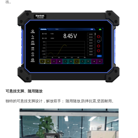
出。
可悬挂支脚、随用随放
独特的可悬挂支脚设计，解放双手； 随用随放,防摔抗震,坚固耐用。