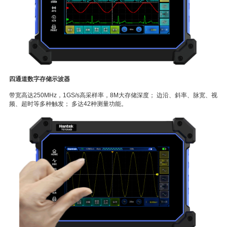
四通道数字存储示波器
带宽高达250MHz，1GS/s高采样率，8M大存储深度； 边沿、斜率、脉宽、视
频、超时等多种触发； 多达42种测量功能。