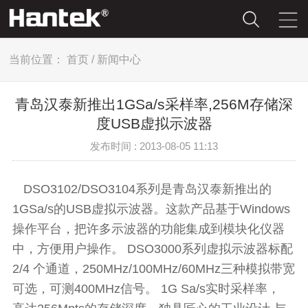
当前位置：
首页
/
新闻中心
青岛汉泰新推出1GSa/s采样率,256M存储深
度USB虚拟示波器
发布时间 : 2013-08-05 11:13
DSO3102/DSO3104系列是青岛汉泰新推出的
1GSa/s
的
USB
虚拟示波器。这款产品基于
Windows
操作平台，把许多示波器的功能集成到模块化仪器
中，方便用户操作。
DSO3000
系列虚拟示波器标配
2/4
个通道，
250MHz/100MHz/60MHz
三种模拟带宽
可选，可测
400MHz
信号。
1G Sa/s
实时采样率，