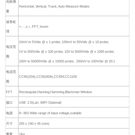
光标测
Horizontal ,Vertical, Track, Auto Measure Modes
量
波形处
+,- , x,÷, FFT, Invert
理
10mV to 5V/div @ x 1 probe; 100mV to 50V/div @ x 10 probe;
电压范
1V to 500V/div @ x 100 probe; 10V to 5000V/div @ x 1000 probe;
围
100V to 50000V/div @ x 10000 probe; 200mV to 100V/div @ 20:1
电流范
CC65(20A),CC65(60A),CC650,CC1100
围
FFT
Rectangular,Hanning,Hamming,Blackman Window
USB 2.0(Lan ,WIFI Optional)
接口
8--36V Wide range of input voltage,suitable
电源
255 x 190 x 45 (mm)
尺寸
1Kg
重量