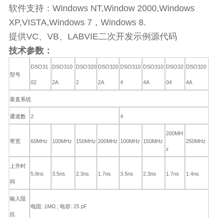
软件支持：
Windows NT,Window 2000,Windows
XP,VISTA,Windows 7
，
Windows 8.
提供
VC
、
VB
、
LABVIE
二次开发示例源代码
技术参数：
DSO31
DSO310
DSO320
DSO320
DSO310
DSO310
DSO32
DSO320
型号
02
2A
2
2A
4
4A
04
4A
垂直系统
2
4
通道数
200MH
60MHz
100MHz
150MHz
200MHz
100MHz
150MHz
250MHz
带宽
z
上升时
5.8ns
3.5ns
2.3ns
1.7ns
3.5ns
2.3ns
1.7ns
1.4ns
间
输入阻
: 1MΩ ;
: 25 pF
电阻
电容
抗