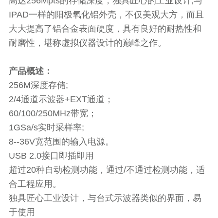
高达
256Mpts
的存储深度，独具匠心的工业设计
,
与
IPAD
一样的阳极氧化铝外壳，不仅美观大方，而且
大大提高了铝合金表面硬度，具有良好的耐热性和
耐磨性，堪称虚拟仪器设计的巅峰之作。
产品概述：
256M深度存储
;
2/4通道示波器
+EXT
通道；
60/100/250MHz带宽；
1GSa/s实时采样率
;
8--36V宽范围的输入电源。
USB 2.0接口即插即用
超过
20
种自动检测功能，通过
/
不通过检测功能，适
合工程应用。
独具匠心工业设计，与台式示波器类似的界面，易
于使用