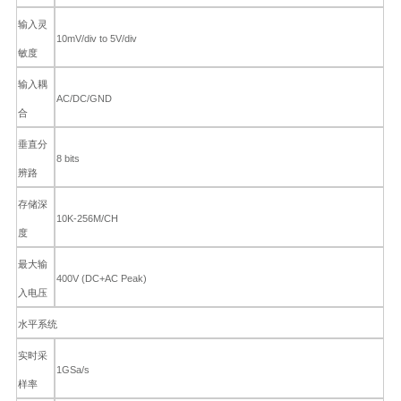
输入灵
10mV/div to 5V/div
敏度
输入耦
AC/DC/GND
合
垂直分
8 bits
辨路
存储深
10K-256M/CH
度
最大输
400V (DC+AC Peak)
入电压
水平系统
实时采
1GSa/s
样率