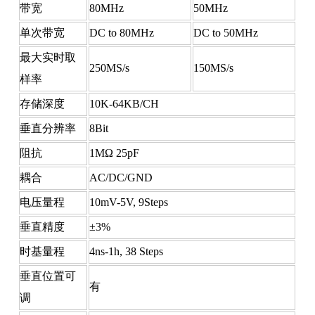
带宽
80MHz
50MHz
单次带宽
DC to 80MHz
DC to 50MHz
最大实时取
250MS/s
150MS/s
样率
存储深度
10K-64KB/CH
垂直分辨率
8Bit
阻抗
1MΩ 25pF
耦合
AC/DC/GND
电压量程
10mV-5V, 9Steps
垂直精度
±3%
时基量程
4ns-1h, 38 Steps
垂直位置可
有
调