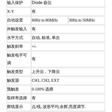
输入保护
Diode
嵌位
X-Y
有
自动设置
60Hz to 80MHz
30Hz to 50MHz
外触发输入
有
水平方式
自动, 标准, 单次
触发斜率
+/-
触发电平可
有
调
触发类型
上升沿，下降沿
触发源
CH1, CH2, EXT
预触发
0-100%
选择
取样率选择
有
辉线显示
点/线, 波形平均,余辉,亮度调节.