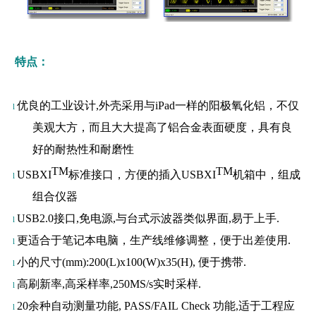
特点
：
优良的工业设计,外壳采用与iPad一样的阳极氧化铝，不仅
l
美观大方，而且大大提高了铝合金表面硬度，具有良
好的耐热性和耐磨性
TM
TM
USBXI
标准接口，方便的插入USBXI
机箱中，组成
l
组合仪器
USB2.0接口,免电源,与台式示波器类似界面,易于上手.
l
更适合于笔记本电脑，生产线维修调整，便于出差使用.
l
小的尺寸
(mm):200(L)x100(W)x35(H),
便于携带.
l
高刷新率,高采样率,
250MS/s
实时采样.
l
20余种自动测量功能,
PASS/FAIL Check
功能,适于工程应
l