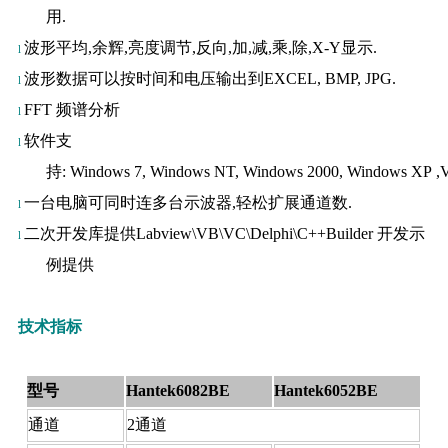
用.
波形平均,余辉,亮度调节,反向,加,减,乘,除,X-Y显示.
l
波形数据可以按时间和电压输出到
EXCEL,
BMP,
JPG.
l
FFT 频谱分析
l
软件支
l
持:
Windows 7, Windows NT, Windows 2000, Windows XP 
一台电脑可同时连多台示波器,轻松扩展通道数.
l
二次开发库提供
Labview\VB\VC\Delphi\C++Builder
开发示
l
例提供
技术指标
型号
Hantek6082BE
Hantek6052BE
通道
2
通道