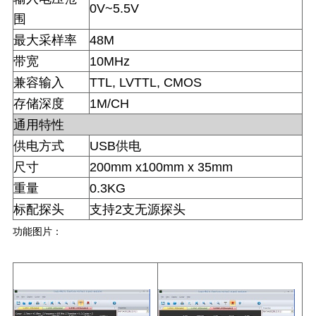
0V~5.5V
围
最大采样率
48M
带宽
10MHz
兼容输入
TTL, LVTTL, CMOS
存储深度
1M/CH
通用特性
供电方式
USB
供电
尺寸
200mm x100mm x 35mm
重量
0.3KG
标配探头
支持
2
支无源探头
功能图片：