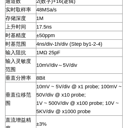
通道数
2(
数字
)+16(
逻辑
)
实时取样率
48MSa/s
存储深度
1M
上升时间
17.5ns
时基精度
±50ppm
时基范围
4ns/div-1h/div (Step by1-2-4)
输入阻抗
1MΩ 25pF
输入灵敏度
10mV/div
～
5V/div
范围
垂直分辨率
8Bit
10mV ~ 5V/div @ x1 probe; 100mV ~
垂直位移范
50V/div @ x10 probe;
围
1V ~ 500V/div @ x100 probe; 10V ~
5KV/div @ x1000 probe
直流增益精
±3%