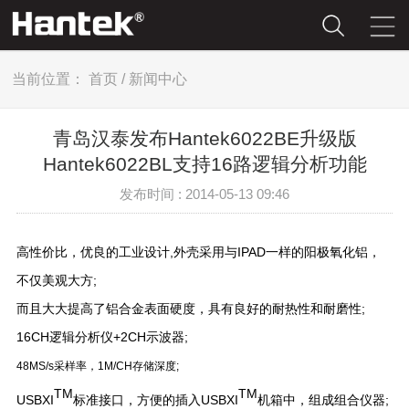
当前位置：
首页
/
新闻中心
青岛汉泰发布Hantek6022BE升级版
Hantek6022BL支持16路逻辑分析功能
发布时间 : 2014-05-13 09:46
高性价比，优良的工业设计,外壳采用与IPAD一样的阳极氧化铝，
不仅美观大方;
而且大大提高了铝合金表面硬度，具有良好的耐热性和耐磨性;
16CH逻辑分析仪+2CH示波器;
48MS/s采样率，1M/CH存储深度;
TM
TM
USBXI
标准接口，方便的插入USBXI
机箱中，组成组合仪器;