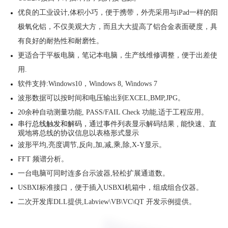
优良的工业设计,
体积小巧，便于携带
，外壳采用与iPad一样的阳
极氧化铝，不仅美观大方，
而且大大提高了铝合金表面硬度，
具
有良好的耐热性和耐磨性
。
更适合于平板电脑，
笔记本电脑，生产线维修调整，便于出差使
用.
软件支持:
Windows10，
Windows 8, Windows 7
波形数据可以按时间和电压输出到EXCEL,BMP,JPG。
20余种自动测量功能, PASS/FAIL Check 功能,适于工程应用。
通过事件列表显示解码结果 , 能快速、直
串行总线触发和解码，
观地将总线的协议信息以表格形
式显示
波形平均,亮度调节,反向,加,减,乘,除,X-Y显示。
FFT 频谱分析。
一台电脑可同时连多台示波器,轻松扩展通道数。
USBXI标准接口，便于插入USBXI机箱中，组成组合仪器
。
二次开发库DLL提供,Labview\VB\VC\QT 开发示例提供。