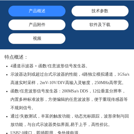
产品概述
技术参数
产品附件
软件及下载
视频
特点概述：
4通道示波器 + 函数/任意波形信号发生器。
示波器达到或超过台式示波器的性能，4
路独立模拟通道
，1GSa/s
高速实时采样，2mV-10V/DIV高输入灵敏度，250MHz高带宽
。
函数/任意波形信号发生器
：200MSa/s DDS，
12位垂直分辨率，
内置多种标准波形，方便编辑的任意波波形，便于重现传感器等
不规则信号。
通过/失败
测试
，丰富的触发功能，动态光标跟踪，波形录制与回
放功能，
与台式示波器类似界面,易于上手，
高性价比。
USB2.0接口，即插即用，免外接电源。