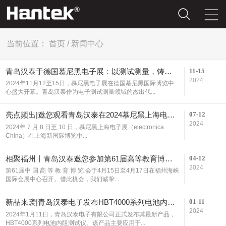
当前位置：
首页
/
新闻中心
11-15
青岛汉泰于德国慕尼黑电子展：以测试测量，铸合作之路！
2024
2024年11月12至15日，慕尼黑电子展在德国慕尼黑国际博览中
心盛大开幕。青岛汉泰作为电子测试测量领域的杰出代...
07-12
亮点频出|邀您观看青岛汉泰在2024慕尼黑上海电子展的精彩瞬间
2024
2024年 7 月 8 日至 10 日，慕尼黑上海电子展（electronica
China）在上海新国际博览中...
04-12
相聚福州丨青岛汉泰邀您参加第61届高等教育博览会
2024
第61届中 国 高 等 教 育 博 览 会于4月15日至4月17日在福州海峡
国际会展中心召开。借此机会，我们诚挚...
01-11
新品来袭|青岛汉泰电子发布HBT4000系列电池内阻测试仪，助力新能源产业质量提升
2024
2024年1月11日，青岛汉泰电子有限公司正式发布其最新产品，
HBT4000系列电池内阻测试仪。该产品主要应用于...